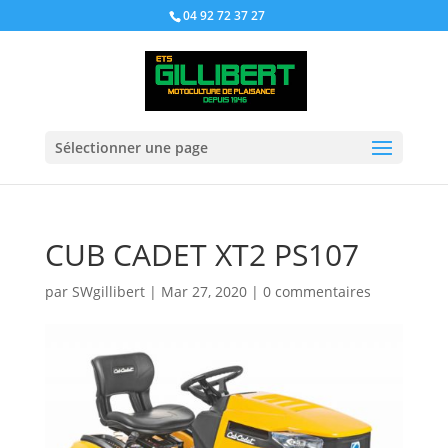
04 92 72 37 27
Sélectionner une page
CUB CADET XT2 PS107
par
SWgillibert
|
Mar 27, 2020
|
0 commentaires