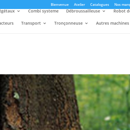
Bienvenue
Atelier
Catalogues
Nos marq
égétaux
Combi systeme
Débroussailleuse
Robot d
acteurs
Transport
Tronçonneuse
Autres machines