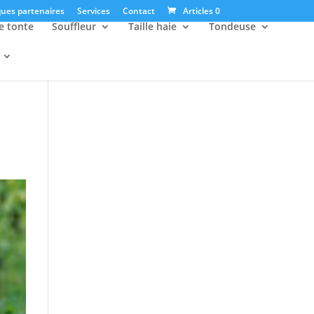
ues partenaires
Services
Contact
Articles 0
e tonte
Souffleur
Taille haie
Tondeuse