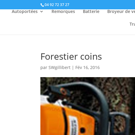
04 92 72 37 27
Autoportées
Remorques
Batterie
Broyeur de v
Tr
Forestier coins
par
SWgillibert
|
Fév 16, 2016