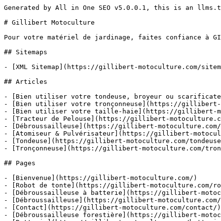
Generated by All in One SEO v5.0.0.1, this is an llms.txt file, used by LLMs to index the site.

# Gillibert Motoculture

Pour votre matériel de jardinage, faites confiance à GILLIBERT MOTOCULTURE à MANOSQUE (04)

## Sitemaps

- [XML Sitemap](https://gillibert-motoculture.com/sitemap.xml): Contains all public & indexable URLs for this website.

## Articles

- [Bien utiliser votre tondeuse, broyeur ou scarificateur](https://gillibert-motoculture.com/la-securite-dabord/)
- [Bien utiliser votre tronçonneuse](https://gillibert-motoculture.com/utiliser-une-debroussailleuse/)
- [Bien utiliser votre taille-haie](https://gillibert-motoculture.com/debuter-avec-une-tronconneuse/)
- [Tracteur de Pelouse](https://gillibert-motoculture.com/tracteur-de-pelouse/)
- [Débroussailleuse](https://gillibert-motoculture.com/debroussailleuse/)
- [Atomiseur & Pulvérisateur](https://gillibert-motoculture.com/atomiseur-pulverisateur/)
- [Tondeuse](https://gillibert-motoculture.com/tondeuse/)
- [Tronçonneuse](https://gillibert-motoculture.com/tronconneuse/)

## Pages

- [Bienvenue](https://gillibert-motoculture.com/)
- [Robot de tonte](https://gillibert-motoculture.com/robot-de-tonte-2/)
- [Débroussailleuse à batterie](https://gillibert-motoculture.com/debroussailleuse-a-batterie/)
- [Débroussailleuse](https://gillibert-motoculture.com/debroussailleuse/)
- [Contact](https://gillibert-motoculture.com/contact/)
- [Débroussailleuse forestière](https://gillibert-motoculture.com/debroussailleuse-forestiere/)
- [Batterie](https://gillibert-motoculture.com/batterie-2/)
- [Batteries et chargeurs](https://gillibert-motoculture.com/batteries-et-chargeurs/)
- [Atomiseur & Pulvérisateur](https://gillibert-motoculture.com/atomiseur-puverisateur/)
- [Gamme Lithium-Ion System AP](https://gillibert-motoculture.com/gamme-lithium-ion-system-ap/)
- [Gamme Lithium-Ion System AK](https://gillibert-motoculture.com/gamme-lithium-ion-system-ak/)
- [Tronçonneuse à batterie](https://gillibert-motoculture.com/tronconneuse-a-batterie/)
- [Gamme Lithium-Ion System AS](https://gillibert-motoculture.com/gamme-lithium-ion-system-as/)
- [Gamme Lithium-Ion AI](https://gillibert-motoculture.com/gamme-lithium-ion-ai/)
- [Scie de jardin](https://gillibert-motoculture.com/scie-de-jardin/)
- [Découpeuse à batterie](https://gillibert-motoculture.com/decoupeuse-a-batterie/)
- [Nos marques partenaires](https://gillibert-motoculture.com/nos-marques-partenaires/)
- [Autoportée éjection latérale](https://gillibert-motoculture.com/autoportee-ejection-laterale-4/)
- [Broyeur électrique](https://gillibert-motoculture.com/broyeur-electrique/)
- [Groupe énergie](https://gillibert-motoculture.com/groupe-energie/)
- [Sécateur](https://gillibert-motoculture.com/secateur/)
- [Soudure](https://gillibert-motoculture.com/soudure/)
- [Motopompe](https://gillibert-motoculture.com/motopompe-2/)
- [Peignes à olive](https://gillibert-motoculture.com/peignes-a-olive/)
- [Groupe électrogène](https://gillibert-motoculture.com/groupe-electrogene/)
- [Compresseur](https://gillibert-motoculture.com/compresseur-2/)
- [Motoculteur](https://gillibert-motoculture.com/motoculteur-3/)
- [Motobineuse](https://gillibert-motoculture.com/motobineuse-2/)
- [Motoculteur](https://gillibert-motoculture.com/motoculteur/)
- [Tronçonneuse](https://gillibert-motoculture.com/tronconneuse/)
- [Tronçonneuse sur perche](https://gillibert-motoculture.com/tronconneuse-sur-perche/)
- [Tronçonneuse thermique](https://gillibert-motoculture.com/tronconneuse-thermique/)
- [Tronçonneuse électrique](https://gillibert-motoculture.com/tronconneuse-electrique/)
- [Tondeuse](https://gillibert-motoculture.com/tondeuse/)
- [Tondeuse thermique](https://gillibert-motoculture.com/tondeuse-thermique-2/)
- [Tondeuse électrique](https://gillibert-motoculture.com/tondeuse-electrique-3/)
- [Tondeuse batterie](https://gillibert-motoculture.com/tondeuse-batterie/)
- [Taille haie](https://gillibert-motoculture.com/taille-haie-2/)
- [Taille haie thermique](https://gillibert-motoculture.com/taille-haie-thermique/)
- [Taille haie sur perche](https://gillibert-motoculture.com/taille-haie-sur-perche/)
- [Taille haie électrique](https://gillibert-motoculture.com/taille-haie-electrique/)
- [Taille haie à batterie](https://gillibert-motoculture.com/taille-haie-a-batterie/)
- [Souffleur](https://gillibert-motoculture.com/souffleur/)
- [Souffleur à main thermique](https://gillibert-motoculture.com/souffleur-a-main-thermique/)
- [Souffleur à main électrique](https://gillibert-motoculture.com/souffleur-a-main-electrique/)
- [Souffleur à batterie](https://gillibert-motoculture.com/souffleur-a-batterie/)
- [Système de nettoyage](https://gillibert-motoculture.com/systeme-de-nettoyage-2/)
- [Débroussailleuse autoportée](https://gillibert-motoculture.com/debroussailleuse-autoportee/)
- [Débroussailleuse thermique](https://gillibert-motoculture.com/debroussailleuse-thermique/)
- [Débroussailleuse électrique](https://gillibert-motoculture.com/debroussailleuse-electrique/)
- [Combi systeme](https://gillibert-motoculture.com/combi-systeme-2/)
- [Broyeur de végétaux](https://gillibert-motoculture.com/broyeur-de-vegetaux/)
- [Broyeur thermique](https://gillibert-motoculture.com/broyeur-thermique/)
- [Autoportée Coupe frontale](https://gillibert-motoculture.com/autoportee-coupe-frontale/)
- [Autoportée avec bac de ramassage](https://gillibert-motoculture.com/autoportee-avec-bac-de-ramassage/)
- [Autoportée Rider](https://gillibert-motoculture.com/autoportee-rider-4/)
- [Autoportées](https://gillibert-motoculture.com/boutique-autoportees/)
- [Transporteur à chenilles](https://gillibert-motoculture.com/transporteur-a-chenilles/)
- [La boutique](https://gillibert-motoculture.com/shop/)
- [Page d'accueil](https://gillibert-motoculture.com/page-dacc