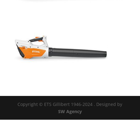
Copyright © ETS Gillibert 1946-2024
. Designed by
SW Agency