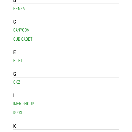
B
BENZA
C
CANYCOM
CUB CADET
E
ELIET
G
GKZ
I
IMER GROUP
ISEKI
K