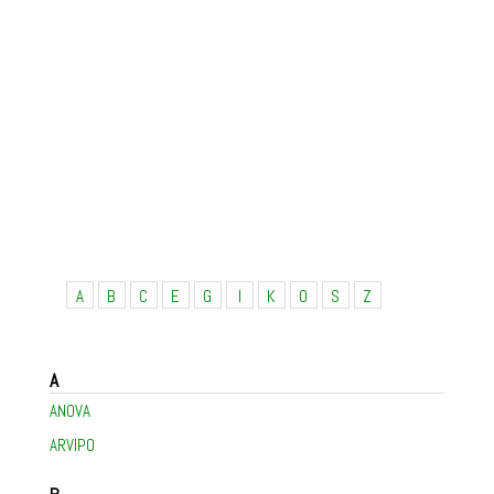
A
B
C
E
G
I
K
O
S
Z
A
ANOVA
ARVIPO