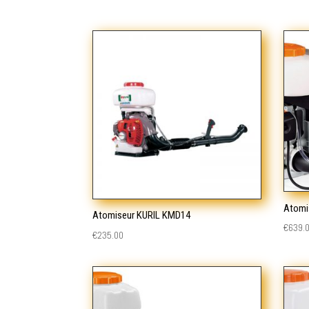
Atomi
Atomiseur KURIL KMD14
€
639.
€
235.00