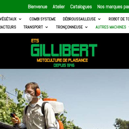
Bienvenue
Atelier
Catalogues
Nos marques par
 VÉGÉTAUX
COMBI SYSTEME
DÉBROUSSAILLEUSE
ROBOT DE T
RACTEURS
TRANSPORT
TRONÇONNEUSE
AUTRES MACHINES