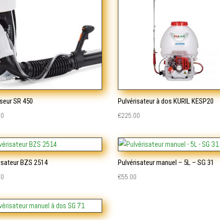
seur SR 450
Pulvérisateur à dos KURIL KESP20
00
€
225.00
isateur BZS 2514
Pulvérisateur manuel – 5L – SG 31
00
€
55.00