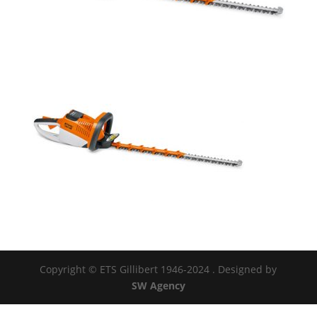
Copyright © ETS Gillibert 1946-2024
. Designed by
SW Agency