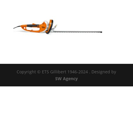
Copyright © ETS Gillibert 1946-2024
. Designed by
SW Agency