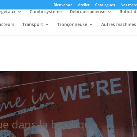
Bienvenue
Atelier
Catalogues
Nos marq
égétaux
Combi systeme
Débroussailleuse
Robot d
acteurs
Transport
Tronçonneuse
Autres machines
e dans la boutique