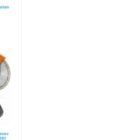
exion
 avec
101