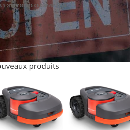
 un bref message de bienvenue ici
uveaux produits