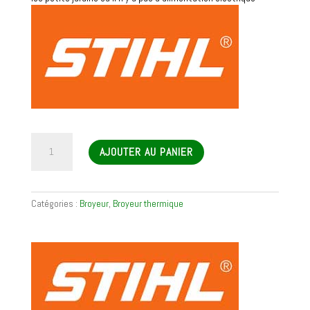
quantité
AJOUTER AU PANIER
de
Broyeur
de
végétaux
Catégories :
Broyeur
,
Broyeur thermique
électrique
GH
370
S