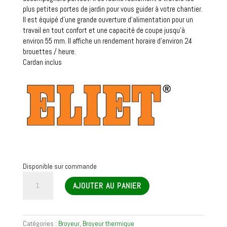
plus petites portes de jardin pour vous guider à votre chantier.
Il est équipé d’une grande ouverture d’alimentation pour un
travail en tout confort et une capacité de coupe jusqu’à
environ 55 mm. Il affiche un rendement horaire d’environ 24
brouettes / heure.
Cardan inclus
Disponible sur commande
quantité
AJOUTER AU PANIER
de
Broyeur
thermique
MAJOR
Catégories :
Broyeur
,
Broyeur thermique