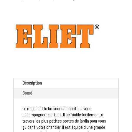
4S
9
cv
Honda
GX270
Description
Brand
Le major est le broyeur compact qui vous
accompagnera partout. Il se faufile facilement à
travers les plus petites portes de jardin pour vous
guider à votre chantier. Il est équipé d'une grande