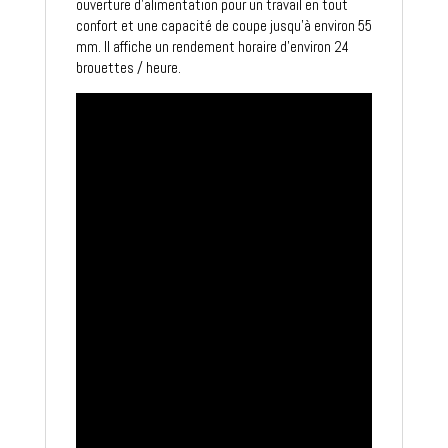
ouverture d'alimentation pour un travail en tout
confort et une capacité de coupe jusqu'à environ 55
mm. Il affiche un rendement horaire d'environ 24
brouettes / heure.