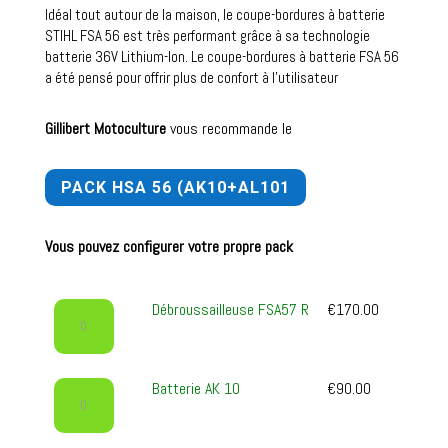
Idéal tout autour de la maison, le coupe-bordures à batterie
STIHL FSA 56 est très performant grâce à sa technologie
batterie 36V Lithium-Ion. Le coupe-bordures à batterie FSA 56
a été pensé pour offrir plus de confort à l’utilisateur
Gillibert Motoculture
vous recommande le
PACK HSA 56 (AK10+AL101
Vous pouvez configurer votre propre pack
quantité
Débroussailleuse FSA57 R
€
170.00
de
Débroussailleuse
FSA57
quantité
Batterie AK 10
€
90.00
R
de
Batterie