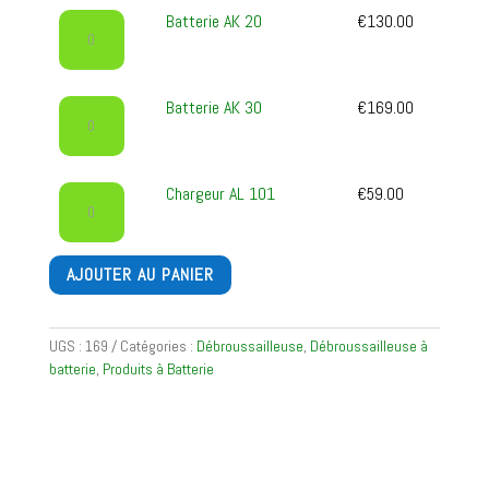
AK
quantité
Batterie AK 20
€
130.00
10
de
Batterie
AK
quantité
Batterie AK 30
€
169.00
20
de
Batterie
AK
quantité
Chargeur AL 101
€
59.00
30
de
Chargeur
AL
AJOUTER AU PANIER
101
UGS :
169
Catégories :
Débroussailleuse
,
Débroussailleuse à
batterie
,
Produits à Batterie