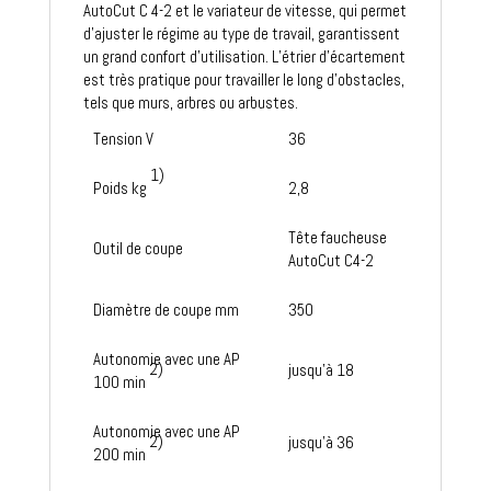
AutoCut C 4-2 et le variateur de vitesse, qui permet
d’ajuster le régime au type de travail, garantissent
un grand confort d’utilisation. L’étrier d’écartement
est très pratique pour travailler le long d’obstacles,
tels que murs, arbres ou arbustes.
Tension V
36
1)
Poids kg
2,8
Tête faucheuse
Outil de coupe
AutoCut C4-2
Diamètre de coupe mm
350
Autonomie avec une AP
2)
jusqu'à 18
100 min
Autonomie avec une AP
2)
jusqu'à 36
200 min