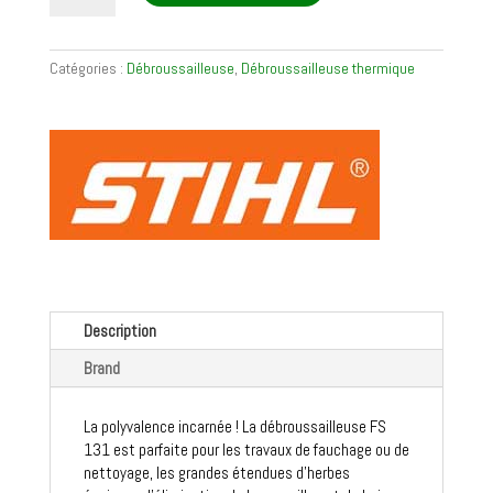
Débroussailleuse
thermique
FS
Catégories :
Débroussailleuse
,
Débroussailleuse thermique
131
Description
Brand
La polyvalence incarnée ! La débroussailleuse FS
131 est parfaite pour les travaux de fauchage ou de
nettoyage, les grandes étendues d’herbes