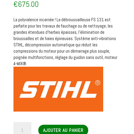
€
675.00
La polyvalence incarnée ! La débroussailleuse FS 131 est
parfaite pour les travaux de fauchage ou de nettoyage, les
grandes étendues d’herbes épaisses, l’élimination de
broussailles et de haies épineuses. Système anti-vibrations
STIHL, décompression automatique qui réduit les
compressions du moteur pour un démarrage plus souple,
poignée multifonctions, réglage du guidon sans outil, moteur
4-MIX®.
quantité
AJOUTER AU PANIER
de