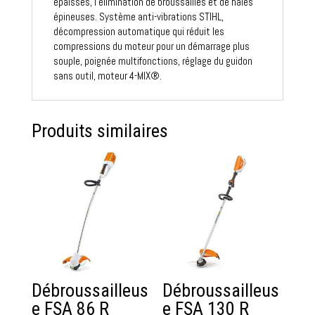
épaisses, l’élimination de broussailles et de haies
épineuses. Système anti-vibrations STIHL,
décompression automatique qui réduit les
compressions du moteur pour un démarrage plus
souple, poignée multifonctions, réglage du guidon
sans outil, moteur 4-MIX®.
Produits similaires
Débroussailleus
Débroussailleus
e FSA 86 R
e FSA 130 R