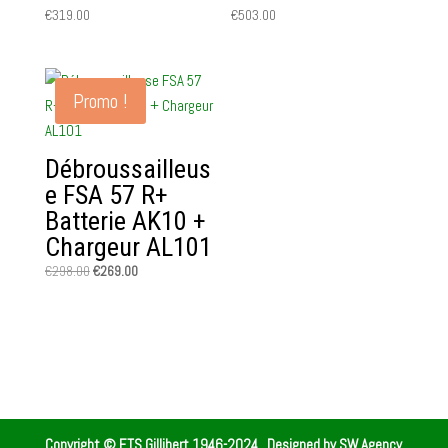
€
319.00
€
503.00
Promo !
Débroussailleus
e FSA 57 R+
Batterie AK10 +
Chargeur AL101
Le
Le
€
298.00
€
269.00
prix
prix
initial
actuel
était :
est :
€298.00.
€269.00.
Copyright © ETS Gillibert 1946-2024
. Designed by
SW Agency