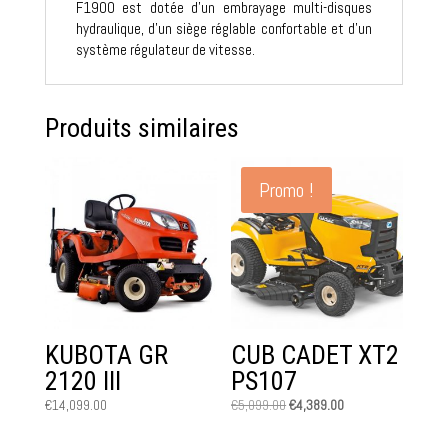
F1900 est dotée d’un embrayage multi-disques
hydraulique, d’un siège réglable confortable et d’un
système régulateur de vitesse.
Produits similaires
Promo !
KUBOTA GR
CUB CADET XT2
2120 III
PS107
Le
Le
€
14,099.00
€
5,099.00
€
4,389.00
prix
prix