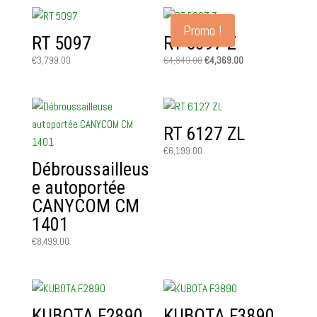
initial
actuel
était :
est :
Promo !
€5,099.00.
€4,389.00.
RT 5097
RT 5097 Z
Le
Le
€
3,799.00
€
4,849.00
€
4,369.00
prix
prix
initial
actuel
était :
est :
€4,849.00.
€4,369.00.
RT 6127 ZL
€
6,199.00
Débroussailleus
e autoportée
CANYCOM CM
1401
€
8,499.00
KUBOTA F2890
KUBOTA F3890