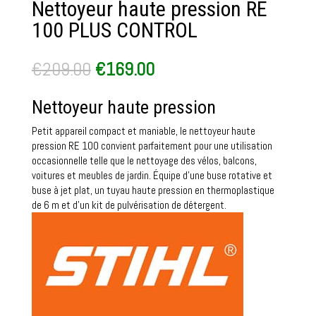
Nettoyeur haute pression RE
100 PLUS CONTROL
Le
Le
€
209.00
€
169.00
prix
prix
initial
actuel
Nettoyeur haute pression
était :
est :
€209.00.
€169.00.
Petit appareil compact et maniable, le nettoyeur haute
pression RE 100 convient parfaitement pour une utilisation
occasionnelle telle que le nettoyage des vélos, balcons,
voitures et meubles de jardin. Équipe d’une buse rotative et
buse à jet plat, un tuyau haute pression en thermoplastique
de 6 m et d’un kit de pulvérisation de détergent.