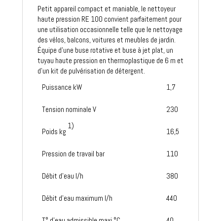
Petit appareil compact et maniable, le nettoyeur
haute pression RE 100 convient parfaitement pour
une utilisation occasionnelle telle que le nettoyage
des vélos, balcons, voitures et meubles de jardin.
Équipe d’une buse rotative et buse à jet plat, un
tuyau haute pression en thermoplastique de 6 m et
d’un kit de pulvérisation de détergent.
Puissance kW
1,7
Tension nominale V
230
1)
Poids kg
16,5
Pression de travail bar
110
Débit d'eau l/h
380
Débit d'eau maximum l/h
440
T° d'eau admissible maxi °C
40