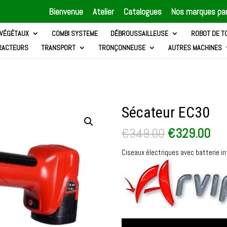
Bienvenue
Atelier
Catalogues
Nos marques par
 VÉGÉTAUX
COMBI SYSTEME
DÉBROUSSAILLEUSE
ROBOT DE T
RACTEURS
TRANSPORT
TRONÇONNEUSE
AUTRES MACHINES
Sécateur EC30
Le
Le
€
349.00
€
329.00
prix
pri
initial
act
Ciseaux électriques avec batterie 
était :
est
€349.00.
€32