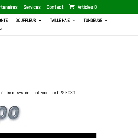
tenaires
Services
Contact
Articles 0
ONTE
SOUFFLEUR
TAILLE HAIE
TONDEUSE
x
uel
intégrée et système anti-coupure CPS EC30
 :
9.00.