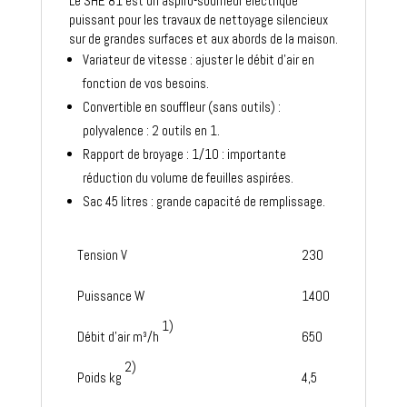
Le SHE 81 est un aspiro-souffleur électrique
puissant pour les travaux de nettoyage silencieux
sur de grandes surfaces et aux abords de la maison.
Variateur de vitesse : ajuster le débit d’air en
fonction de vos besoins.
Convertible en souffleur (sans outils) :
polyvalence : 2 outils en 1.
Rapport de broyage : 1/10 : importante
réduction du volume de feuilles aspirées.
Sac 45 litres : grande capacité de remplissage.
Tension V
230
Puissance W
1400
1)
Débit d'air m³/h
650
2)
Poids kg
4,5