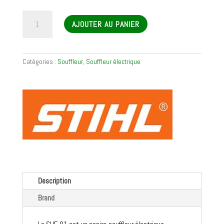
quantité
AJOUTER AU PANIER
de
Souffleur
électrique
SHE
Catégories :
Souffleur
,
Souffleur électrique
81
Description
Brand