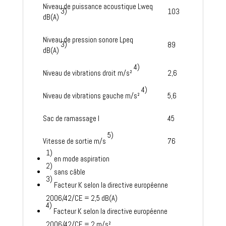
Niveau de puissance acoustique Lweq
3)
103
dB(A)
Niveau de pression sonore Lpeq
3)
89
dB(A)
4)
Niveau de vibrations droit m/s²
2,6
4)
Niveau de vibrations gauche m/s²
5,6
Sac de ramassage l
45
5)
Vitesse de sortie m/s
76
1)
en mode aspiration
2)
sans câble
3)
Facteur K selon la directive européenne
2006/42/CE = 2,5 dB(A)
4)
Facteur K selon la directive européenne
2006/42/CE = 2 m/s²