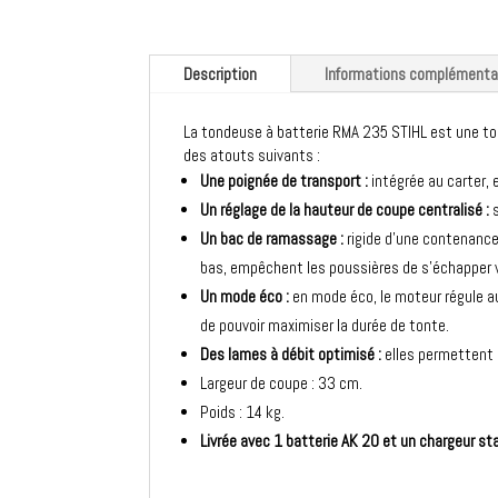
Description
Informations complémenta
La tondeuse à batterie RMA 235 STIHL est une ton
des atouts suivants :
Une poignée de transport :
intégrée au carter, e
Un réglage de la hauteur de coupe centralisé :
s
Un bac de ramassage :
rigide d’une contenance 
bas, empêchent les poussières de s’échapper ve
Un mode éco :
en mode éco, le moteur régule a
de pouvoir maximiser la durée de tonte.
Des lames à débit optimisé :
elles permettent a
Largeur de coupe : 33 cm.
Poids : 14 kg.
Livrée avec 1 batterie AK 20 et un chargeur st