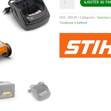
AJOUTER AU PA
de
Tondeuse
à
UGS :
269.00
Catégories :
Gamme Li
gazon
Tondeuse à batterie
RMA
235
+
batterie
AK20
+
Chargeur
AL101