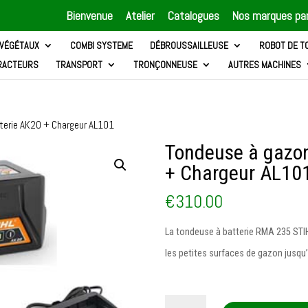
Bienvenue
Atelier
Catalogues
Nos marques par
 VÉGÉTAUX
COMBI SYSTEME
DÉBROUSSAILLEUSE
ROBOT DE T
RACTEURS
TRANSPORT
TRONÇONNEUSE
AUTRES MACHINES
terie AK20 + Chargeur AL101
Tondeuse à gazon
+ Chargeur AL10
€
310.00
La tondeuse à batterie RMA 235 STIH
les petites surfaces de gazon jusqu’
quantité