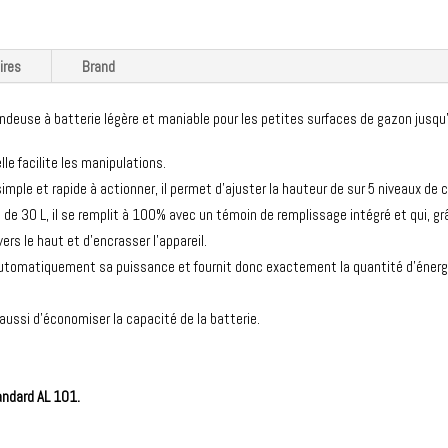
ires
Brand
deuse à batterie légère et maniable pour les petites surfaces de gazon jusqu’à
lle facilite les manipulations.
imple et rapide à actionner, il permet d'ajuster la hauteur de sur 5 niveaux de 
de 30 L, il se remplit à 100% avec un témoin de remplissage intégré et qui, gr
rs le haut et d’encrasser l’appareil.
utomatiquement sa puissance et fournit donc exactement la quantité d’énerg
ussi d’économiser la capacité de la batterie.
andard AL 101.