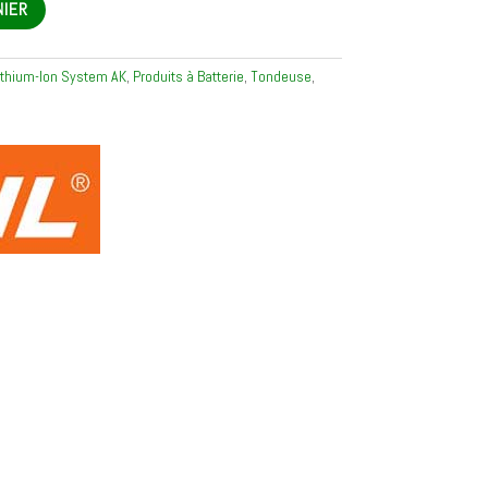
NIER
thium-Ion System AK
,
Produits à Batterie
,
Tondeuse
,