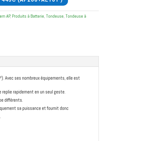
tem AP
,
Produits à Batterie
,
Tondeuse
,
Tondeuse à
m²). Avec ses nombreux équipements, elle est
se replie rapidement en un seul geste.
pe différents.
iquement sa puissance et fournit donc
.