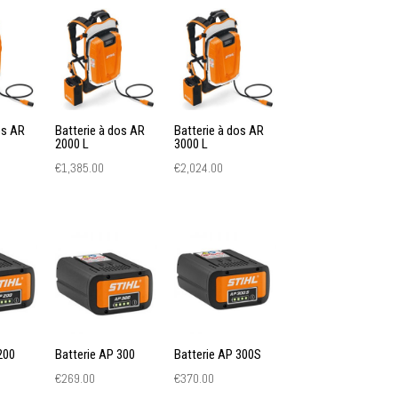
os AR
Batterie à dos AR
Batterie à dos AR
2000 L
3000 L
€
1,385.00
€
2,024.00
200
Batterie AP 300
Batterie AP 300S
€
269.00
€
370.00