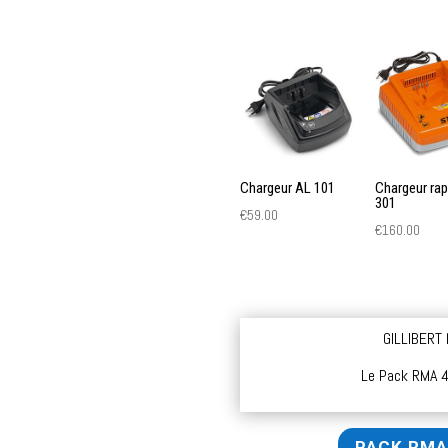
Chargeur AL 101
Chargeur rap
301
€
59.00
€
160.00
GILLIBERT
Le Pack R
PACK RMA