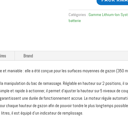
Catégories :
Gamme Lithium-Ion Sys
batterie
ires
Brand
re et maniable : elle a été conçue pour les surfaces moyennes de gazon (350 
é et la manipulation du bac de ramassage. Réglable en hauteur sur 2 positions, il 
imple et rapide à actionner, il permet d'ajuster la hauteur sur 5 niveaux de cou
 garantissent une durée de fonctionnement accrue. Le moteur régule automat
our chaque hauteur de gazon afin de pouvoir tondre le plus longtemps possible
itres, il est équipé d’un indicateur de remplissage.