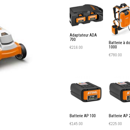
RMA
443
C
Adaptateur ADA
700
Batterie à d
1000
€
216.00
€
780.00
Batterie AP 100
Batterie AP 
€
145.00
€
225.00