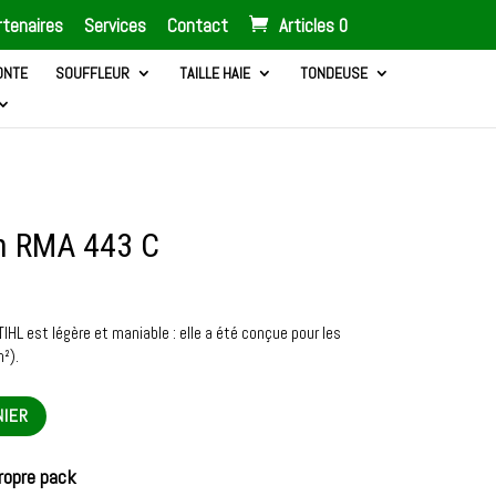
tenaires
Services
Contact
Articles 0
ONTE
SOUFFLEUR
TAILLE HAIE
TONDEUSE
n RMA 443 C
HL est légère et maniable : elle a été conçue pour les
²).
NIER
ropre pack