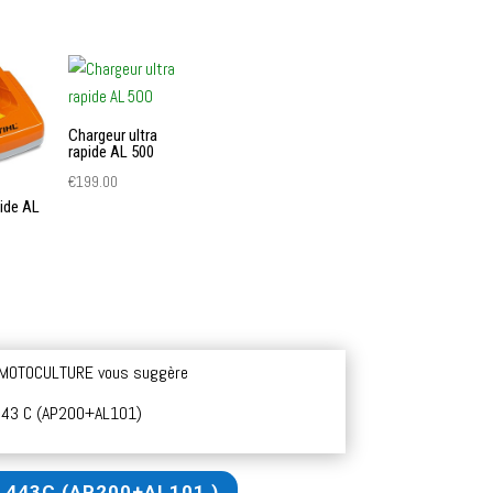
Chargeur ultra
rapide AL 500
€
199.00
ide AL
 MOTOCULTURE vous suggère
MA 443 C (AP200+AL101)
 443C (AP200+AL101 )