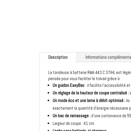
Description
Informations complémenta
La tondeuse à batterie RMA 443 C STIHL est légè
pensée pour vous faciliter le travail grâce à :
Un guidon EasyBac
: il facilite l'accessibilit
Un réglage de la hauteur de coupe centralisé :
s
Un mode éco et une lame à débit optimisé :
ils
exactement la quantité d’énergie nécessaire p
Un bac de ramassage :
d’une contenance de 55 l
Largeur de coupe : 41 cm.
Livrée sans batterie, ni chargeur.