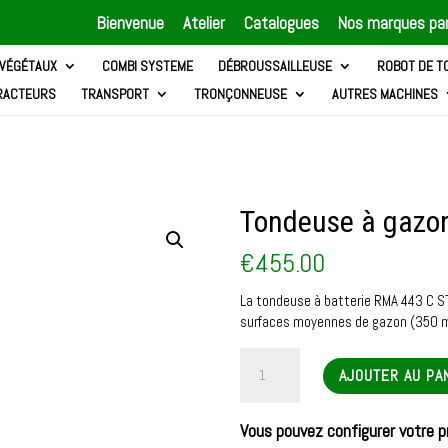
Bienvenue
Atelier
Catalogues
Nos marques par
 VÉGÉTAUX
COMBI SYSTEME
DÉBROUSSAILLEUSE
ROBOT DE T
RACTEURS
TRANSPORT
TRONÇONNEUSE
AUTRES MACHINES
Tondeuse à gazo
€
455.00
La tondeuse à batterie RMA 443 C STI
surfaces moyennes de gazon (350 m
quantité
AJOUTER AU PA
de
Tondeuse
à
Vous pouvez configurer votre p
gazon