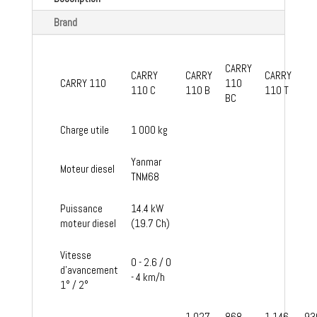
Brand
CARRY
CARRY
CARRY
CARRY
CARRY 110
110
110 C
110 B
110 T
BC
Charge utile
1 000 kg
Yanmar
Moteur diesel
TNM68
Puissance
14.4 kW
moteur diesel
(19.7 Ch)
Vitesse
0 - 2.6 / 0
d'avancement
- 4 km/h
1° / 2°
1 027
868
1 146
93