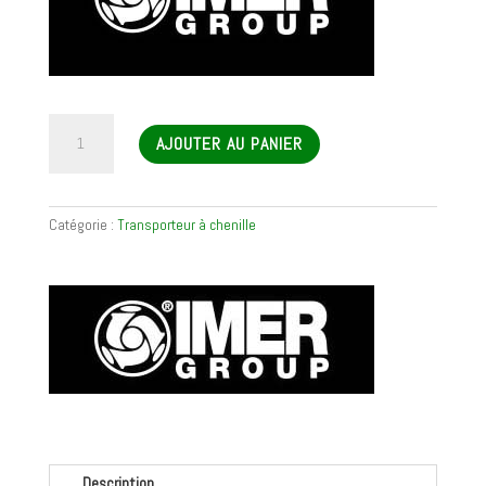
quantité
AJOUTER AU PANIER
de
Transporteur
à
chenilles
Catégorie :
Transporteur à chenille
CARRY
110
Description