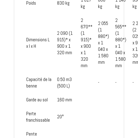
Poids
830 kg
kg
kg
kg
kg
2
2
2 055
2 
670**
565**
(1
(2
2 090 (1
(1
(1
880*)
02
Dimensions L
915)* x
915)*
880*)
x 1
x 
x l x H
900 x 1
x 900
x 1
040 x
x 1
320 mm
x 1
040 x
1 580
32
320
1 580
mm
m
mm
mm
Capacité de la
0.50 m3
-
-
-
benne
(500 L)
Garde au sol
160 mm
Perte
20°
franchissable
Pente