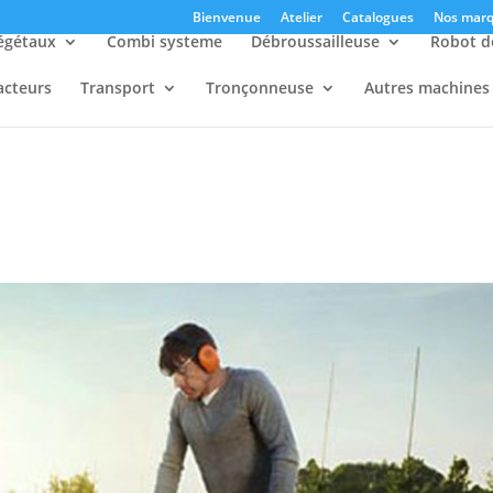
Bienvenue
Atelier
Catalogues
Nos marq
égétaux
Combi systeme
Débroussailleuse
Robot d
acteurs
Transport
Tronçonneuse
Autres machines