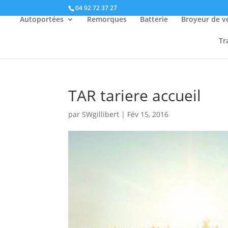
04 92 72 37 27
Autoportées
Remorques
Batterie
Broyeur de v
Tr
TAR tariere accueil
par
SWgillibert
|
Fév 15, 2016