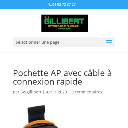
04 92 72 37 27
Sélectionner une page
Pochette AP avec câble à
connexion rapide
par
SWgillibert
|
Avr 9, 2020
|
0 commentaires