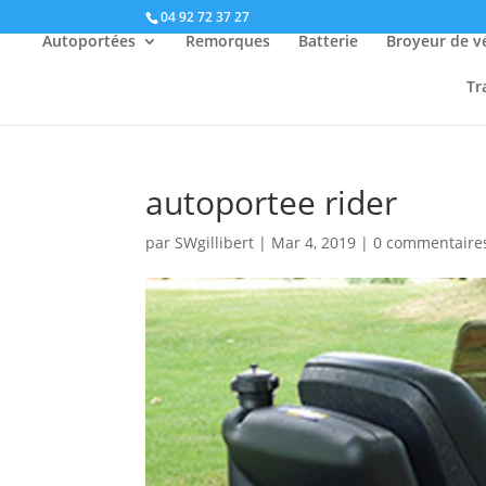
04 92 72 37 27
Autoportées
Remorques
Batterie
Broyeur de v
Tr
autoportee rider
par
SWgillibert
|
Mar 4, 2019
|
0 commentaire