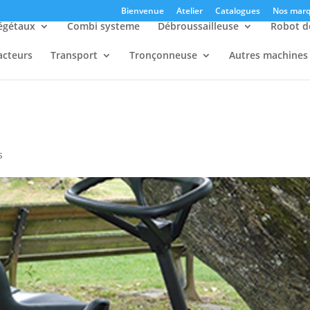
Bienvenue
Atelier
Catalogues
Nos marq
égétaux
Combi systeme
Débroussailleuse
Robot d
acteurs
Transport
Tronçonneuse
Autres machines
s