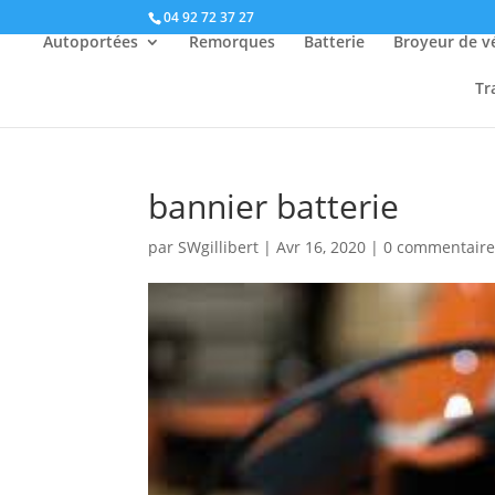
04 92 72 37 27
Autoportées
Remorques
Batterie
Broyeur de v
Tr
bannier batterie
par
SWgillibert
|
Avr 16, 2020
|
0 commentaire