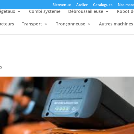
Bienvenue
Atelier
Catalogues
Nos marq
égétaux
Combi systeme
Débroussailleuse
Robot d
acteurs
Transport
Tronçonneuse
Autres machines
s