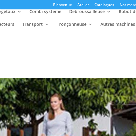
Bienvenue
Atelier
Catalogues
Nos marq
égétaux
Combi systeme
Débroussailleuse
Robot d
acteurs
Transport
Tronçonneuse
Autres machines