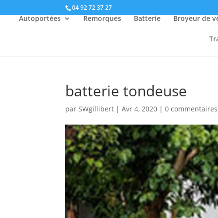
04 92 72 37 27
Autoportées
Remorques
Batterie
Broyeur de v
Tr
batterie tondeuse
par
SWgillibert
|
Avr 4, 2020
|
0 commentaires