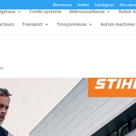
Bienvenue
Atelier
Catalogues
Nos marq
égétaux
Combi systeme
Débroussailleuse
Robot d
acteurs
Transport
Tronçonneuse
Autres machines
es