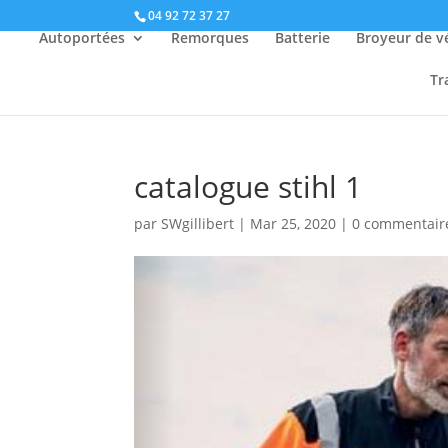
04 92 72 37 27
Autoportées
Remorques
Batterie
Broyeur de v
Tr
catalogue stihl 1
par
SWgillibert
|
Mar 25, 2020
|
0 commentair