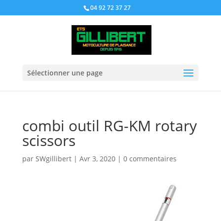
04 92 72 37 27
Sélectionner une page
combi outil RG-KM rotary
scissors
par
SWgillibert
|
Avr 3, 2020
|
0 commentaires