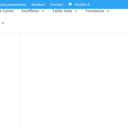
ues partenaires
Services
Contact
Articles 0
e tonte
Souffleur
Taille haie
Tondeuse