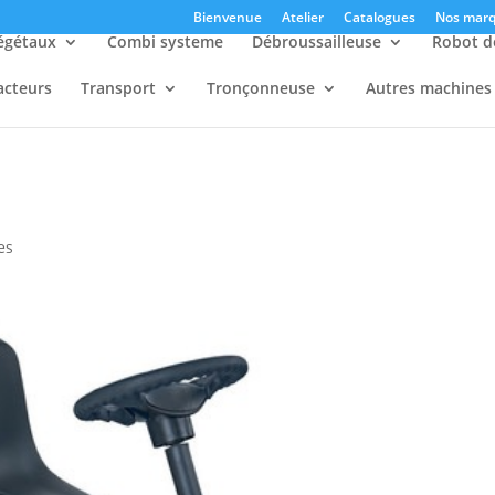
Bienvenue
Atelier
Catalogues
Nos marq
égétaux
Combi systeme
Débroussailleuse
Robot d
acteurs
Transport
Tronçonneuse
Autres machines
es