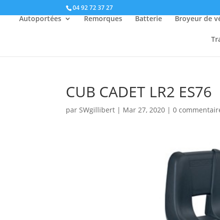
04 92 72 37 27
Autoportées
Remorques
Batterie
Broyeur de v
Tr
CUB CADET LR2 ES76
par
SWgillibert
|
Mar 27, 2020
|
0 commentair