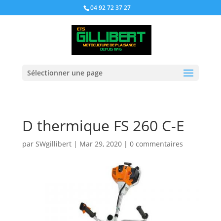
04 92 72 37 27
Sélectionner une page
D thermique FS 260 C-E
par
SWgillibert
|
Mar 29, 2020
|
0 commentaires