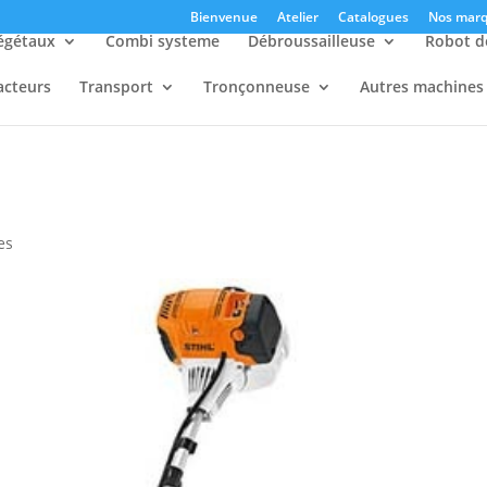
Bienvenue
Atelier
Catalogues
Nos marq
égétaux
Combi systeme
Débroussailleuse
Robot d
acteurs
Transport
Tronçonneuse
Autres machines
es