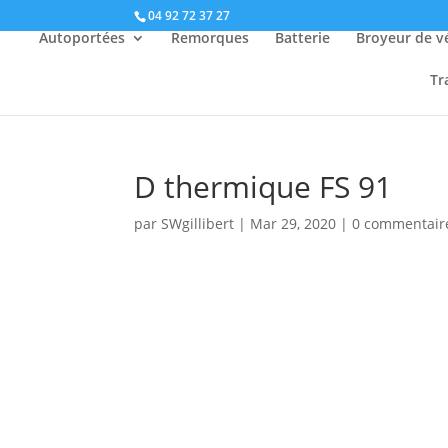
04 92 72 37 27
Autoportées
Remorques
Batterie
Broyeur de v
Tr
D thermique FS 91
par
SWgillibert
|
Mar 29, 2020
|
0 commentair