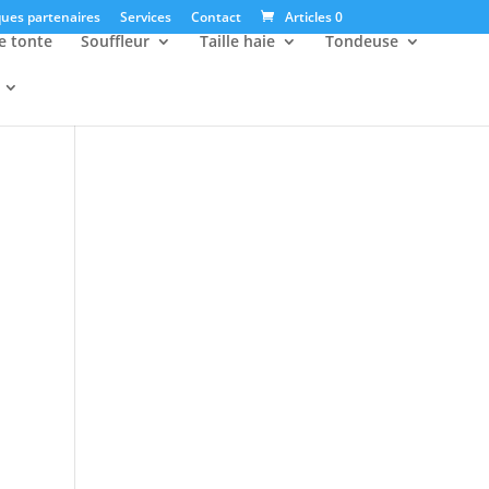
ues partenaires
Services
Contact
Articles 0
e tonte
Souffleur
Taille haie
Tondeuse