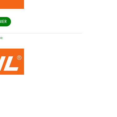
NIER
ue