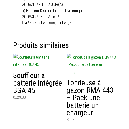
2006/42/EG = 2,0 dB(A)
5) Facteur K selon la directive européenne
2006/42/CE = 2 m/s²
Livrée sans batterie, ni chargeur
.
Produits similaires
Souffleur à
Tondeuse à
batterie intégrée
gazon RMA 443
BGA 45
– Pack une
€
129.00
batterie un
chargeur
€
689.00