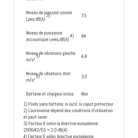
Niveau de pression sonore
3)
73
Lpeq dB(A)
Niveau de puissance
4)
84
accoustique Lweq dB(A)
Niveau de vibrations gauche
5)
4,8
m/s²
Niveau de vibrations droit
5)
3,5
m/s²
Batterie et chargeur inclus
Non
1) Poids sans batterie, ni outil, ni capot protecteur
2) L'autonomie dépend des conditions d'utilisation
et peut varier.
3) Facteur K selon la directive européenne
2006/42/EG = 2,0 dB(A)
4) Facteur K selon directive européenne