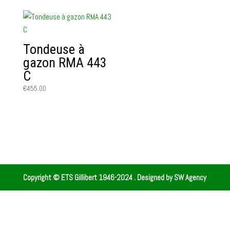
Tondeuse à
gazon RMA 443
C
€
455.00
Copyright © ETS Gillibert 1946-2024
. Designed by
SW Agency