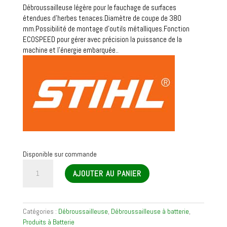
Débroussailleuse légère pour le fauchage de surfaces
étendues d’herbes tenaces.Diamètre de coupe de 380
mm.Possibilité de montage d’outils métalliques.Fonction
ECOSPEED pour gérer avec précision la puissance de la
machine et l’énergie embarquée..
Disponible sur commande
quantité
AJOUTER AU PANIER
de
Débroussailleuse
FSA
90R
Catégories :
Débroussailleuse
,
Débroussailleuse à batterie
,
Produits à Batterie