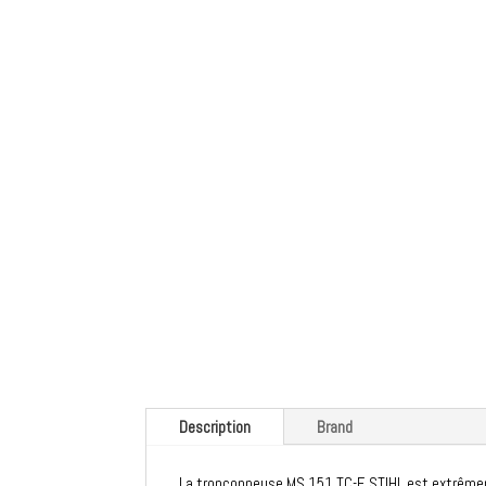
Description
Brand
La tronçonneuse MS 151 TC-E STIHL est extrêmement