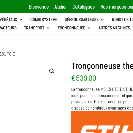
Bienvenue
Atelier
Catalogues
Nos marques par
 VÉGÉTAUX
COMBI SYSTEME
DÉBROUSSAILLEUSE
ROBOT DE T
RACTEURS
TRANSPORT
TRONÇONNEUSE
AUTRES MACHINES
 151 TC-E
Tronçonneuse th
€
539.00
La tronçonneuse MS 151 TC-E STIHL 
idéal pour les professionnels tel que
paysagistes. Elle est adaptée pour l
dispose de nombreux avantages et