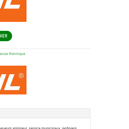
NIER
euse thermique
gueurs grimpeur, service municipaux, jardiniers