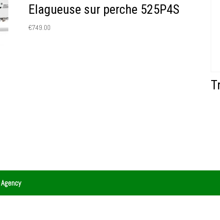
Elagueuse sur perche 525P4S
€
749.00
T
 Agency