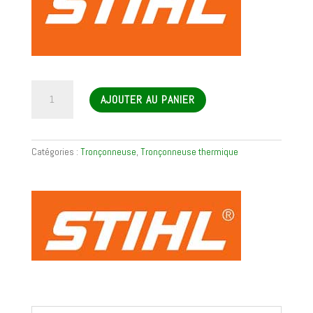
quantité
AJOUTER AU PANIER
de
Tronçonneuse
thermique
MS
Catégories :
Tronçonneuse
,
Tronçonneuse thermique
181
C-
BE