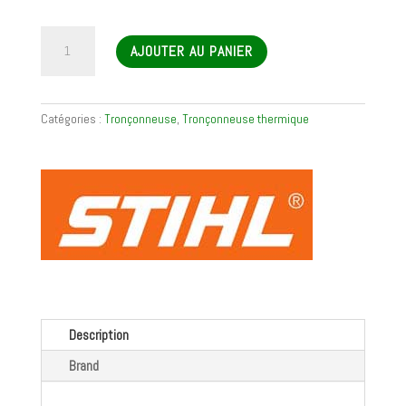
quantité
AJOUTER AU PANIER
de
Tronçonneuse
thermique
MS
Catégories :
Tronçonneuse
,
Tronçonneuse thermique
462
C-
M
Description
Brand