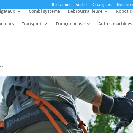
Bienvenue
Atelier
Catalogues
Nos marq
égétaux
Combi systeme
Débroussailleuse
Robot d
acteurs
Transport
Tronçonneuse
Autres machines
es