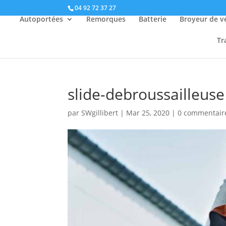
04 92 72 37 27
Autoportées
Remorques
Batterie
Broyeur de v
Tr
slide-debroussailleuse
par
SWgillibert
|
Mar 25, 2020
|
0 commentair