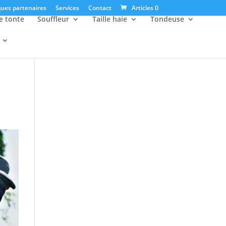
ues partenaires
Services
Contact
Articles 0
e tonte
Souffleur
Taille haie
Tondeuse