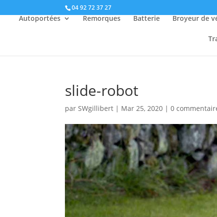
04 92 72 37 27
Autoportées
Remorques
Batterie
Broyeur de v
Tr
slide-robot
par
SWgillibert
|
Mar 25, 2020
|
0 commentair