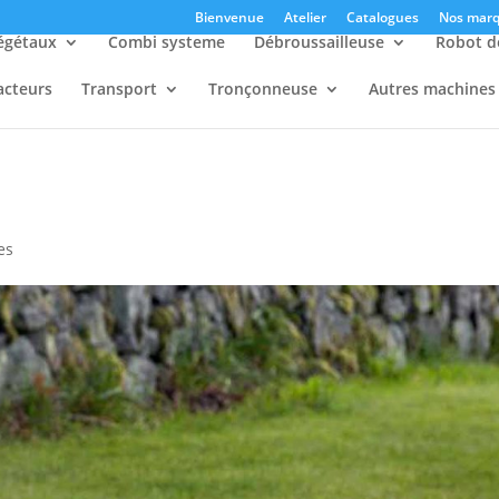
Bienvenue
Atelier
Catalogues
Nos marq
égétaux
Combi systeme
Débroussailleuse
Robot d
acteurs
Transport
Tronçonneuse
Autres machines
es