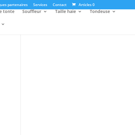
ues partenaires
Services
Contact
Articles 0
e tonte
Souffleur
Taille haie
Tondeuse