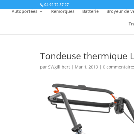
04 92 72 37 27
Autoportées
Remorques
Batterie
Broyeur de v
Tr
Tondeuse thermique 
par
SWgillibert
|
Mar 1, 2019
|
0 commentaire