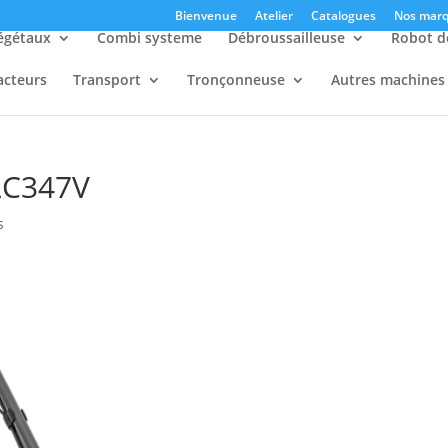
Bienvenue
Atelier
Catalogues
Nos marq
égétaux
Combi systeme
Débroussailleuse
Robot d
acteurs
Transport
Tronçonneuse
Autres machines
LC347V
s