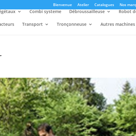
Bienvenue
Atelier
Catalogues
Nos marq
égétaux
Combi systeme
Débroussailleuse
Robot d
acteurs
Transport
Tronçonneuse
Autres machines
r