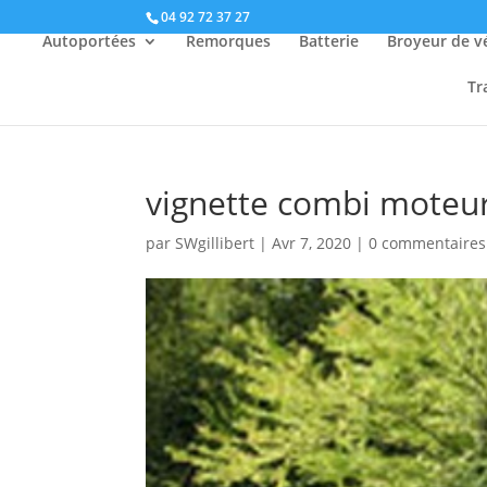
04 92 72 37 27
Autoportées
Remorques
Batterie
Broyeur de v
Tr
vignette combi moteu
par
SWgillibert
|
Avr 7, 2020
|
0 commentaires