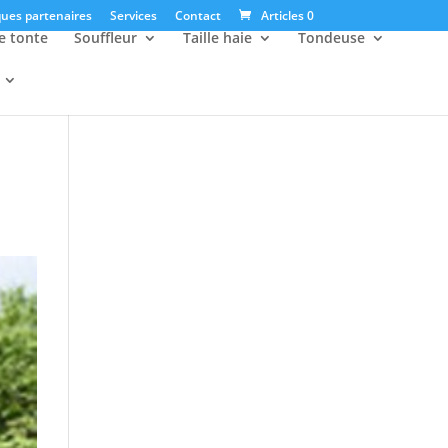
ues partenaires
Services
Contact
Articles 0
e tonte
Souffleur
Taille haie
Tondeuse