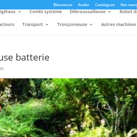
Bienvenue
Atelier
Catalogues
Nos marq
égétaux
Combi systeme
Débroussailleuse
Robot d
acteurs
Transport
Tronçonneuse
Autres machines
use batterie
es