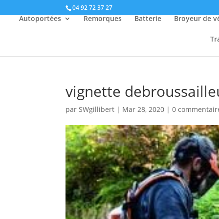
04 92 72 37 27
Autoportées
Remorques
Batterie
Broyeur de v
Tr
vignette debroussaille
par
SWgillibert
|
Mar 28, 2020
|
0 commentair